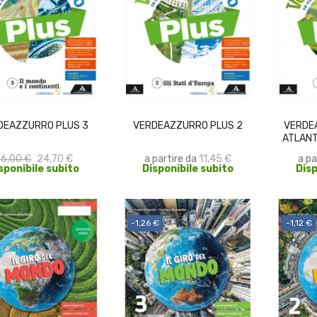
ACQUISTA
SCEGLI
DEAZZURRO PLUS 3
VERDEAZZURRO PLUS 2
VERDEA
ATLANTE
6,00 €
24,70 €
a partire da
11,45 €
a pa
sponibile subito
Disponibile subito
Disp
-1,26 €
-1,12 €