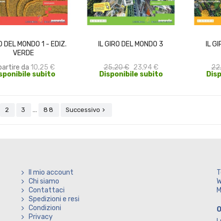
SCEGLI
ACQUISTA
O DEL MONDO 1 - EDIZ.
IL GIRO DEL MONDO 3
IL G
VERDE
partire da
10,25 €
25,20 €
23,94 €
22
sponibile subito
Disponibile subito
Disp
…
2
3
88
Successivo

Il mio account
T
Chi siamo
W
Contattaci
M
Spedizioni e resi
Condizioni
O
Privacy