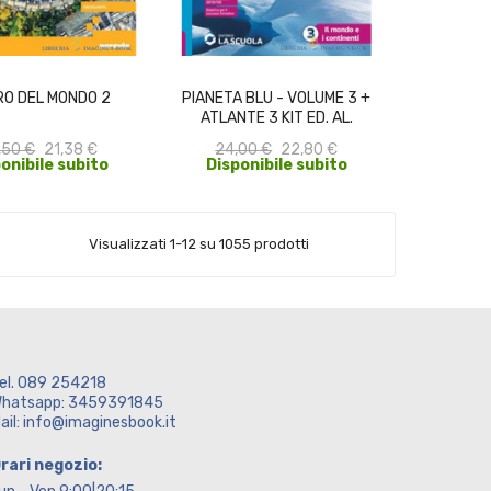
ACQUISTA
ACQUISTA
IRO DEL MONDO 2
PIANETA BLU - VOLUME 3 +
ATLANTE 3 KIT ED. AL.
,50 €
21,38 €
24,00 €
22,80 €
onibile subito
Disponibile subito
Visualizzati 1-12 su 1055 prodotti
el. 089 254218
hatsapp: 3459391845
ail: info@imaginesbook.it
rari negozio: