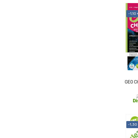
-1,10
GEO C
Di
-1,30