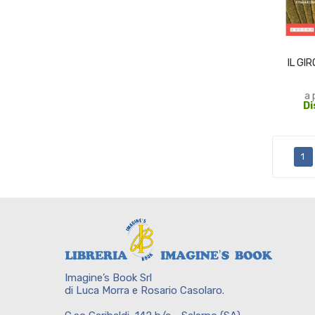
IL GIR
a 
Di
1
Imagine’s Book Srl
di Luca Morra e Rosario Casolaro.