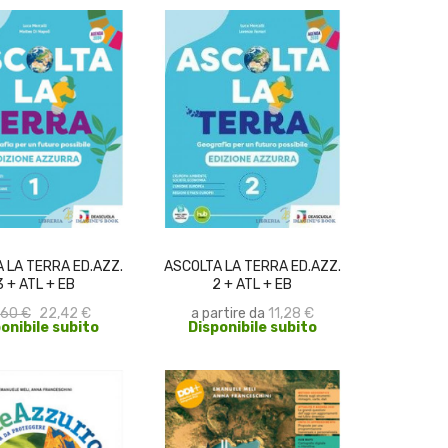
ACQUISTA
SCEGLI
 LA TERRA ED.AZZ.
ASCOLTA LA TERRA ED.AZZ.
3 + ATL + EB
2 + ATL + EB
,60 €
22,42 €
a partire da
11,28 €
onibile subito
Disponibile subito