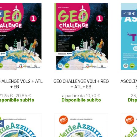
 €
-1,18 €
ACQUISTA
SCEGLI
HALLENGE VOL2 + ATL
GEO CHALLENGE VOL1 + REG
ASCOLTA
+ EB
+ ATL + EB
21,95 €
20,85 €
a partire da
10,70 €
23
sponibile subito
Disponibile subito
Disp
 €