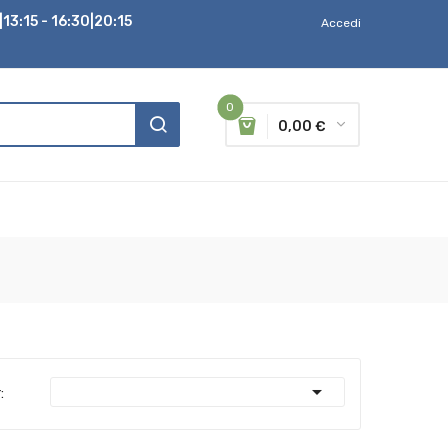
13:15 - 16:30|20:15
Accedi
0
0,00 €

: