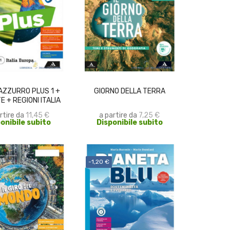
SCEGLI
SCEGLI
ZZURRO PLUS 1 +
GIORNO DELLA TERRA
 + REGIONI ITALIA
rtire da
11,45 €
a partire da
7,25 €
onibile subito
Disponibile subito
-1,20 €