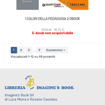
ACQUISTA
I COLORI DELLA PEDAGOGIA 2 DBOOK
19,10 €
18,15 €
E-book non acquistabile
…
1
2
3
9
Successivo

Visualizzati 1-12 su 98 prodotti
Imagine’s Book Srl
di Luca Morra e Rosario Casolaro.