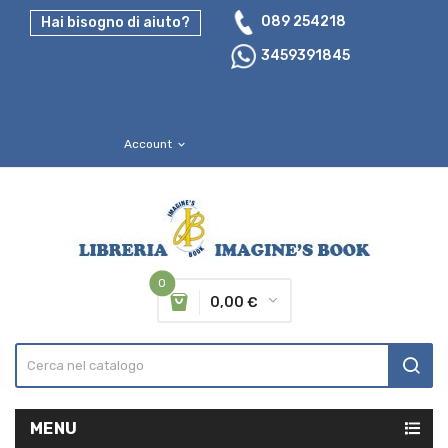
089 254218
Hai bisogno di aiuto?
3459391845
Account
expand_more
0
0,00 €
MENU