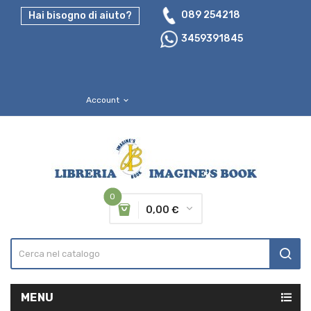
089 254218
Hai bisogno di aiuto?
3459391845
Account
expand_more
0
0,00 €
MENU