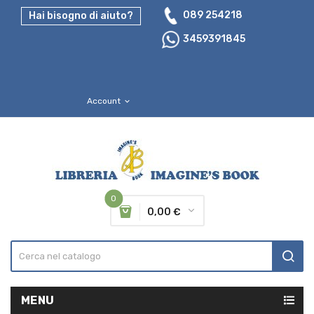
089 254218
Hai bisogno di aiuto?
3459391845
Account
expand_more
0
0,00 €
MENU