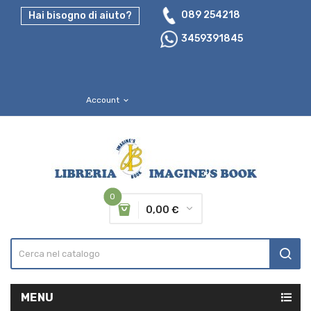
089 254218
Hai bisogno di aiuto?
3459391845
Account
expand_more
0
0,00 €
MENU