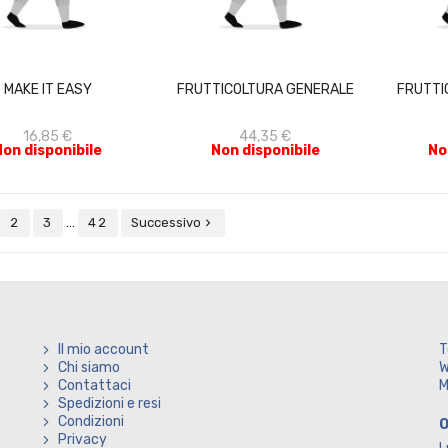
ACQUISTA
ACQUISTA
MAKE IT EASY
FRUTTICOLTURA GENERALE
FRUTTI
16,85 €
44,35 €
Non disponibile
Non disponibile
No
…
2
3
42
Successivo

Il mio account
T
Chi siamo
W
Contattaci
M
Spedizioni e resi
Condizioni
O
Privacy