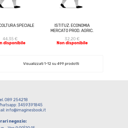
ACQUISTA
ACQUISTA
COLTURA SPECIALE
ISTITUZ. ECONOMIA
MERCATO PROD. AGRIC.
44,35 €
32,20 €
n disponibile
Non disponibile
Visualizzati 1-12 su 499 prodotti
el. 089 254218
hatsapp: 3459391845
ail: info@imaginesbook.it
rari negozio: