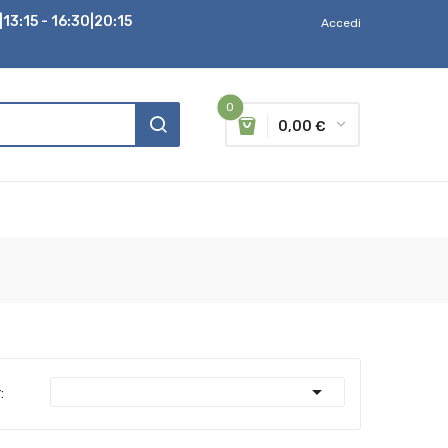
13:15 - 16:30|20:15
Accedi
0
0,00 €

: