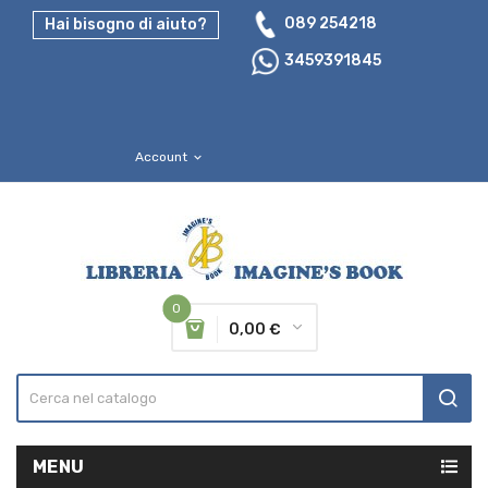
089 254218
Hai bisogno di aiuto?
3459391845
Account
expand_more
0
0,00 €
MENU