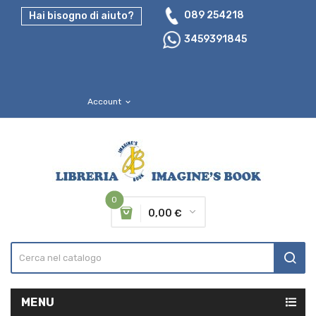
089 254218
Hai bisogno di aiuto?
3459391845
Account
expand_more
0
0,00 €
MENU