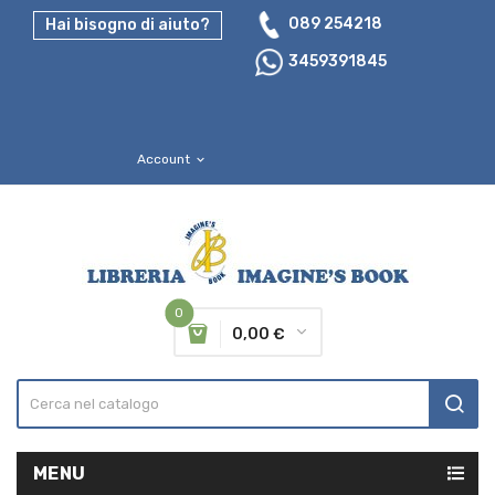
089 254218
Hai bisogno di aiuto?
3459391845
Account
expand_more
0
0,00 €
MENU