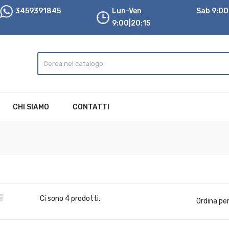
3459391845
Lun-Ven
Sab 9:00|
9:00|20:15
CHI SIAMO
CONTATTI

Ci sono 4 prodotti.
Ordina per