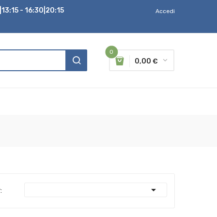
13:15 - 16:30|20:15
Accedi
0
0,00 €

: