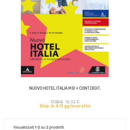
ACQUISTA
NUOVO HOTEL ITALIA M B + CONT.DIGIT.
17,18 €
16,32 €
Disp. in 4/5 gg lavorativi
Visualizzati 1-2 su 2 prodotti