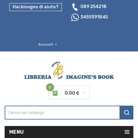
089 254218
Hai bisogno di aiuto?
3459391845
Account
expand_more
0
0,00 €
MENU