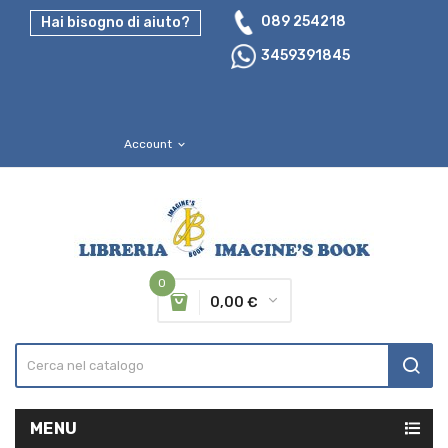
089 254218
Hai bisogno di aiuto?
3459391845
Account
expand_more
0
0,00 €
MENU