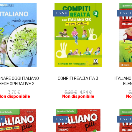
-0,26 €
-0,27 €
ACQUISTA
ACQUISTA
NARE OGGI ITALIANO
COMPITI REALTA ITA 3
ITALIANO
HEDE OPERATIVE 2
ELEM
3,70 €
5,20 €
4,94 €
5
Non disponibile
Non disponibile
No
 €
-0,27 €
-0,27 €