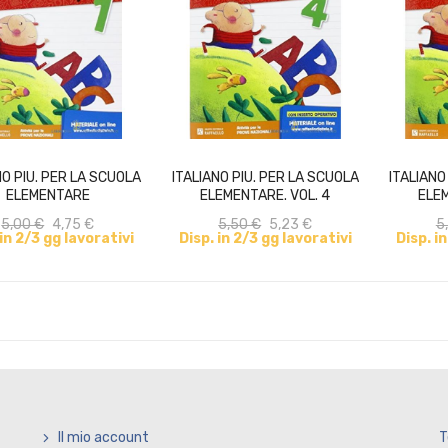
ACQUISTA
ACQUISTA
NO PIU. PER LA SCUOLA
ITALIANO PIU. PER LA SCUOLA
ITALIANO
ELEMENTARE
ELEMENTARE. VOL. 4
ELEM
5,00 €
4,75 €
5,50 €
5,23 €
5
 in 2/3 gg lavorativi
Disp. in 2/3 gg lavorativi
Disp. i
Il mio account
T