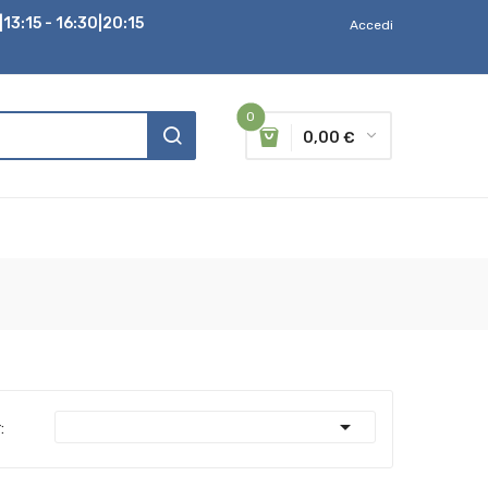
13:15 - 16:30|20:15
Accedi
0
0,00 €

: