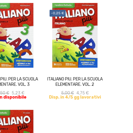
-0,25 €
ACQUISTA
ACQUISTA
 PIU. PER LA SCUOLA
ITALIANO PIU. PER LA SCUOLA
ENTARE. VOL. 3
ELEMENTARE. VOL. 2
,50 €
5,23 €
5,00 €
4,75 €
n disponibile
Disp. in 4/5 gg lavorativi