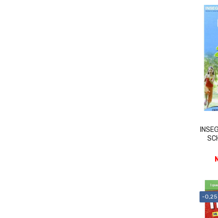
INSEG
SC
-0,25