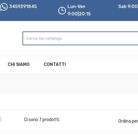
3459391845
Lun-Ven
Sab 9:00|
9:00|20:15
CHI SIAMO
CONTATTI

Ci sono 7 prodotti.
Ordina per