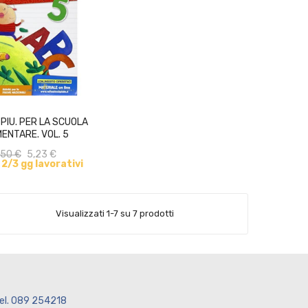
ACQUISTA
 PIU. PER LA SCUOLA
ENTARE. VOL. 5
,50 €
5,23 €
n 2/3 gg lavorativi
Visualizzati 1-7 su 7 prodotti
el. 089 254218