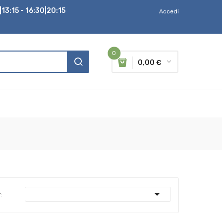
13:15 - 16:30|20:15
Accedi
0
0,00 €

: