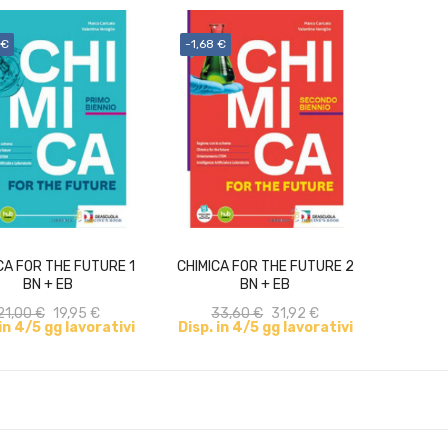
 €
-1,68 €
ACQUISTA
ACQUISTA
CA FOR THE FUTURE 1
CHIMICA FOR THE FUTURE 2
BN + EB
BN + EB
21,00 €
19,95 €
33,60 €
31,92 €
 in 4/5 gg lavorativi
Disp. in 4/5 gg lavorativi