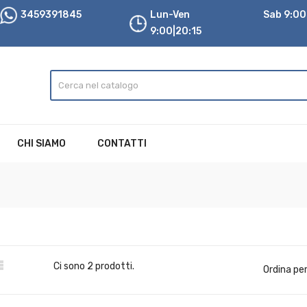
3459391845
Lun-Ven
Sab 9:00|
9:00|20:15
CHI SIAMO
CONTATTI

Ci sono 2 prodotti.
Ordina per