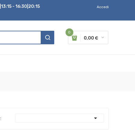
13:15 - 16:30|20:15
Accedi
0
0,00 €

: