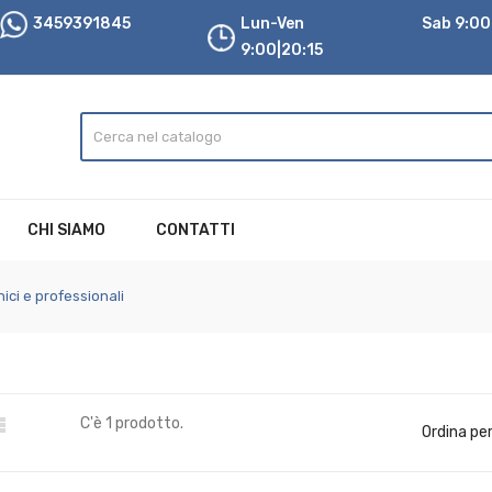
3459391845
Lun-Ven
Sab 9:00|
9:00|20:15
CHI SIAMO
CONTATTI
nici e professionali

C'è 1 prodotto.
Ordina per