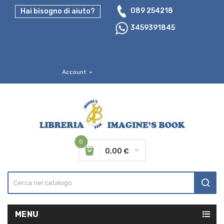
089 254218
Hai bisogno di aiuto?
3459391845
Account
expand_more
0
0,00 €
MENU