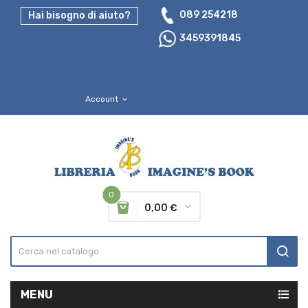
089 254218
Hai bisogno di aiuto?
3459391845
Account
expand_more
0
0,00 €
MENU