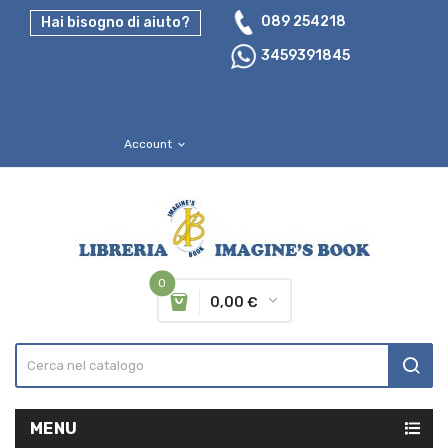
089 254218
Hai bisogno di aiuto?
3459391845
Account
expand_more
0
0,00 €
MENU