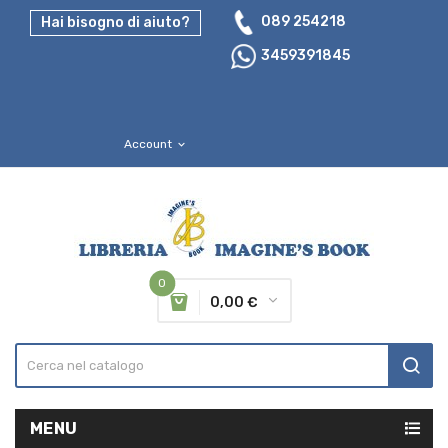
089 254218
Hai bisogno di aiuto?
3459391845
Account
expand_more
0
0,00 €
MENU