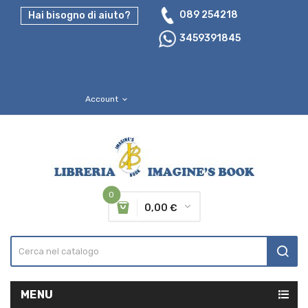
089 254218
Hai bisogno di aiuto?
3459391845
Account
expand_more
0
0,00 €
MENU