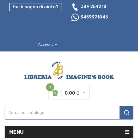
089 254218
Hai bisogno di aiuto?
3459391845
Account
expand_more
0
0,00 €
MENU