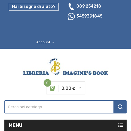
089 254218
Hai bisogno di aiuto?
3459391845
Account
expand_more
0
0,00 €
MENU