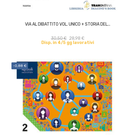
ACQUISTA
VIA AL DIBATTITO VOL. UNICO + STORIA DEL...
30,50 €
28,98 €
Disp. in 4/5 gg lavorativi
-0,88 €