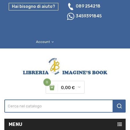
089 254218
Hai bisogno di aiuto?
3459391845
Account
expand_more
0
0,00 €
MENU