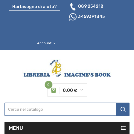
089 254218
Hai bisogno di aiuto?
3459391845
Account
expand_more
0
0,00 €
MENU