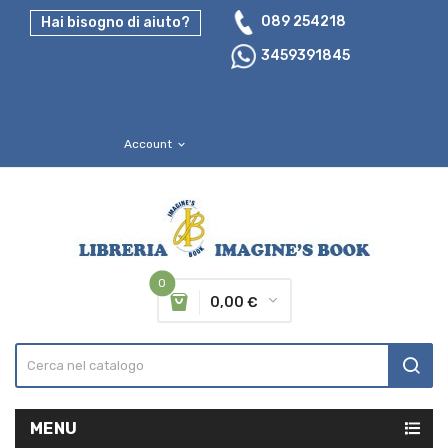
089 254218
Hai bisogno di aiuto?
3459391845
Account
expand_more
0
0,00 €
MENU