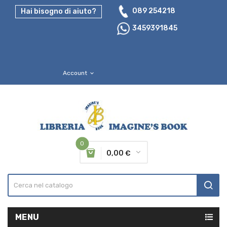
089 254218
Hai bisogno di aiuto?
3459391845
Account
expand_more
0
0,00 €
MENU