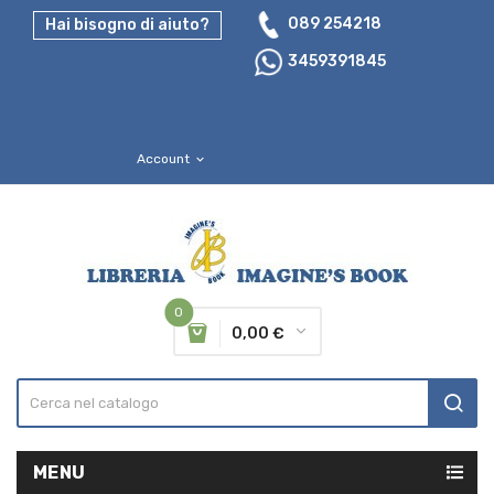
089 254218
Hai bisogno di aiuto?
3459391845
Account
expand_more
0
0,00 €
MENU