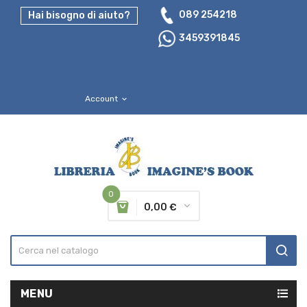
089 254218
Hai bisogno di aiuto?
3459391845
Account
expand_more
0
0,00 €
MENU