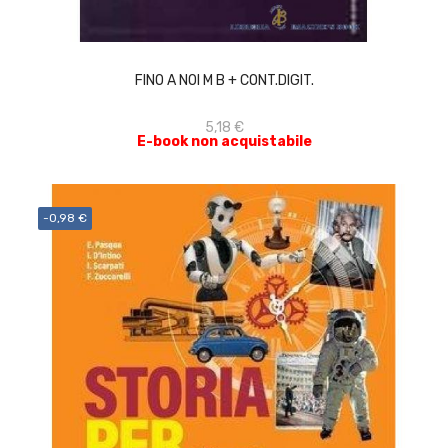
ACQUISTA
FINO A NOI M B + CONT.DIGIT.
5,18 €
E-book non acquistabile
-0,98 €