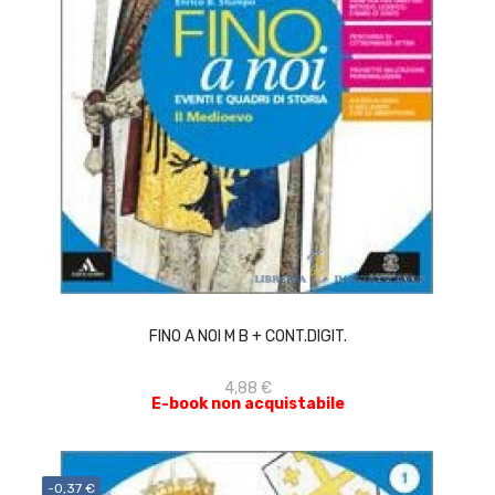
ACQUISTA
FINO A NOI M B + CONT.DIGIT.
4,88 €
E-book non acquistabile
-0,37 €