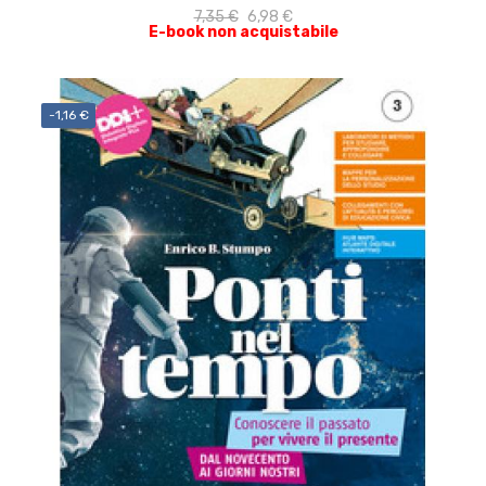
7,35 €
6,98 €
E-book non acquistabile
-1,16 €