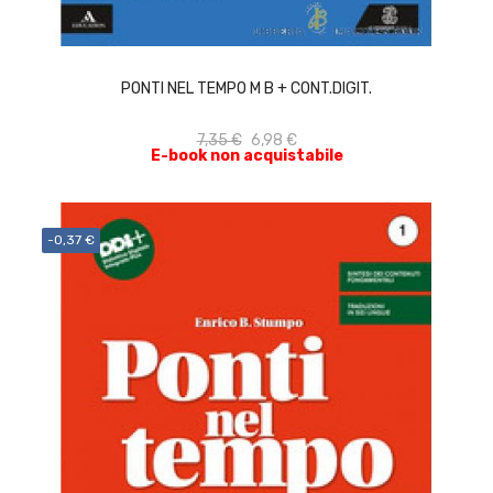
ACQUISTA
PONTI NEL TEMPO M B + CONT.DIGIT.
7,35 €
6,98 €
E-book non acquistabile
-0,37 €