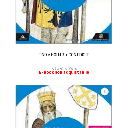
ACQUISTA
FINO A NOI M B + CONT.DIGIT.
7,35 €
6,98 €
E-book non acquistabile