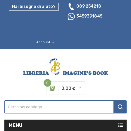
089 254218
Hai bisogno di aiuto?
3459391845
Account
expand_more
0
0,00 €
MENU