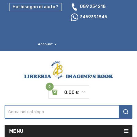
089 254218
Hai bisogno di aiuto?
3459391845
Account
expand_more
0
0,00 €
MENU