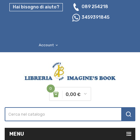
089 254218
Hai bisogno di aiuto?
3459391845
Account
expand_more
0
0,00 €
MENU