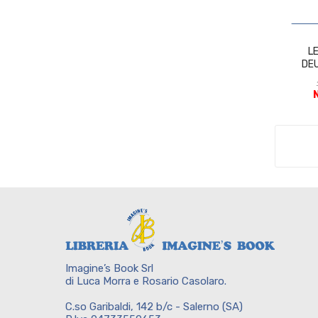
-0,90
L
DEU
Imagine’s Book Srl
di Luca Morra e Rosario Casolaro.
C.so Garibaldi, 142 b/c - Salerno (SA)