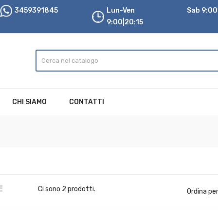
3459391845
Lun-Ven
Sab 9:00|
9:00|20:15
CHI SIAMO
CONTATTI

Ci sono 2 prodotti.
Ordina per