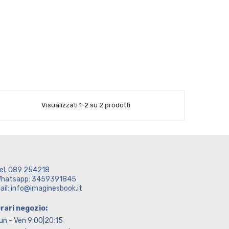
Visualizzati 1-2 su 2 prodotti
el. 089 254218
hatsapp: 3459391845
ail: info@imaginesbook.it
rari negozio:
un - Ven 9:00|20:15