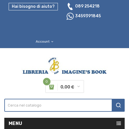
089 254218
Hai bisogno di aiuto?
3459391845
Account
expand_more
0
0,00 €
MENU