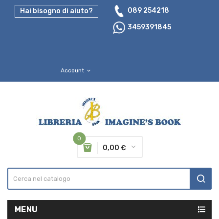
089 254218
Hai bisogno di aiuto?
3459391845
Account
expand_more
0
0,00 €
MENU