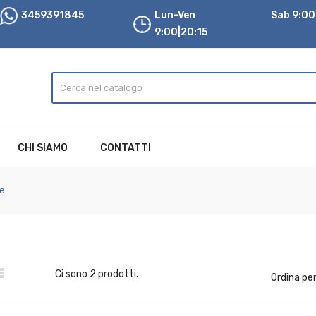
3459391845
Lun-Ven
Sab 9:00|
9:00|20:15
CHI SIAMO
CONTATTI
he

Ci sono 2 prodotti.
Ordina per