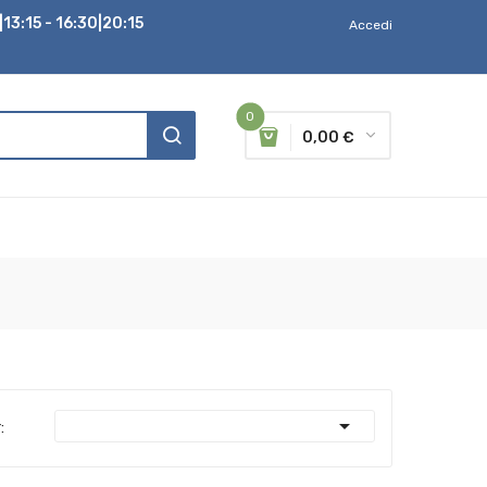
13:15 - 16:30|20:15
Accedi
0
0,00 €

: