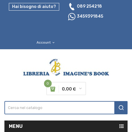
089 254218
Hai bisogno di aiuto?
3459391845
Account
expand_more
0
0,00 €
MENU