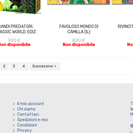
ACQUISTA
ACQUISTA
ANDI PREDATORI.
FAVOLOSO MONDO DI
RIVINCI
ASSIC WORLD. EDIZ.
CAMILLA (IL)
ILLUSTRATA
9,90 €
8,90 €
Non disponibile
Non disponibile
No
2
3
4
Successivo

Il mio account
T
Chi siamo
W
Contattaci
M
Spedizioni e resi
Condizioni
O
Privacy