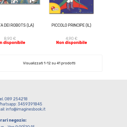
ACQUISTA
ACQUISTA
TA DEI ROBOTS (LA)
PICCOLO PRINCIPE (IL)
8,90 €
4,90 €
n disponibile
Non disponibile
Visualizzati 1-12 su 41 prodotti
el. 089 254218
hatsapp: 3459391845
ail: info@imaginesbook.it
rari negozio: