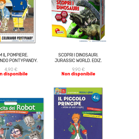
ACQUISTA
ACQUISTA
 IL POMPIERE.
SCOPRI I DINOSAURI.
NDO PONTYPANDY.
JURASSIC WORLD. EDIZ.
ALBO DA COL
ILLUSTRA
4,90 €
9,90 €
n disponibile
Non disponibile