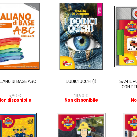
ACQUISTA
ACQUISTA
LIANO DI BASE ABC
DODICI OCCHI (I)
SAM IL P
CON PE
5,90 €
14,90 €
Non disponibile
Non disponibile
No