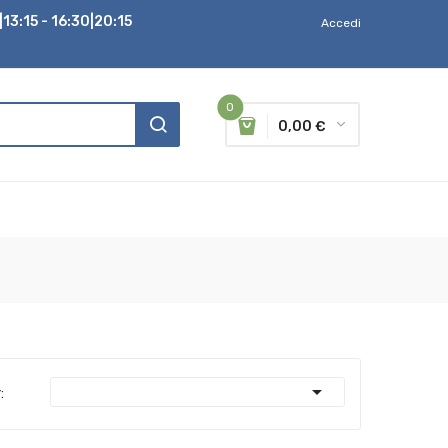
13:15 - 16:30|20:15
Accedi
0
0,00 €

: