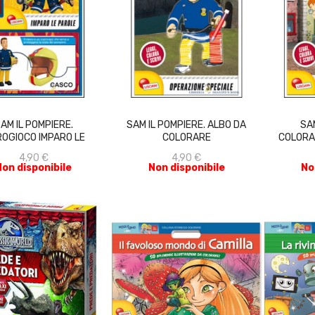
ACQUISTA
ACQUISTA
AM IL POMPIERE.
SAM IL POMPIERE. ALBO DA
SAM
ROGIOCO IMPARO LE
COLORARE
COLORA
PAROLE
4,90 €
4,90 €
Non disponibile
Non disponibile
No