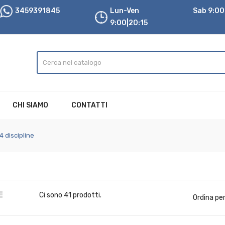
3459391845
Lun-Ven
Sab 9:00|
9:00|20:15
CHI SIAMO
CONTATTI
4 discipline

Ci sono 41 prodotti.
Ordina per