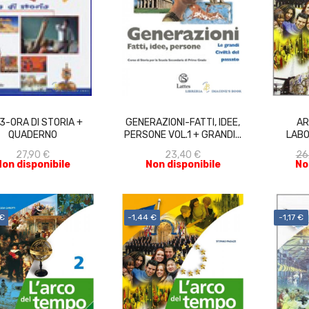
ACQUISTA
ACQUISTA
 3-ORA DI STORIA +
GENERAZIONI-FATTI, IDEE,
AR
QUADERNO
PERSONE VOL.1 + GRANDI...
LABO
E
27,90 €
23,40 €
26
Non disponibile
Non disponibile
No
 €
-1,44 €
-1,17 €