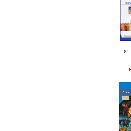
ST.
-1,22