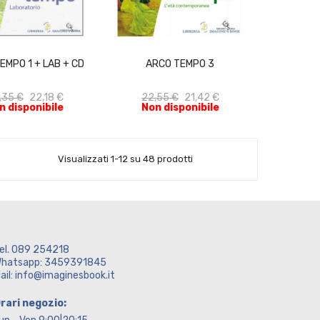
ACQUISTA
ACQUISTA
EMPO 1 + LAB + CD
ARCO TEMPO 3
,35 €
22,18 €
22,55 €
21,42 €
n disponibile
Non disponibile
Visualizzati 1-12 su 48 prodotti
el. 089 254218
hatsapp: 3459391845
ail: info@imaginesbook.it
rari negozio: