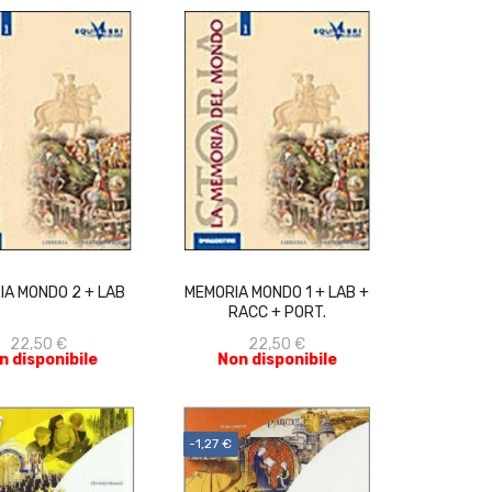
ACQUISTA
ACQUISTA
IA MONDO 2 + LAB
MEMORIA MONDO 1 + LAB +
RACC + PORT.
22,50 €
22,50 €
n disponibile
Non disponibile
-1,27 €