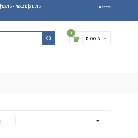
13:15 - 16:30|20:15
Accedi
0
0,00 €

: