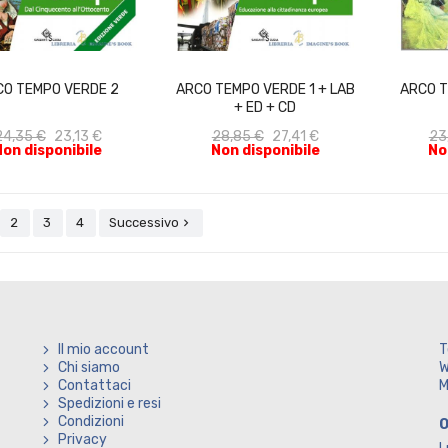
ACQUISTA
ACQUISTA
CO TEMPO VERDE 2
ARCO TEMPO VERDE 1 + LAB
ARCO T
+ ED + CD
24,35 €
23,13 €
28,85 €
27,41 €
23
Non disponibile
Non disponibile
No
2
3
4
Successivo

Il mio account
T
Chi siamo
W
Contattaci
M
Spedizioni e resi
Condizioni
O
Privacy