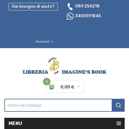
089 254218
Hai bisogno di aiuto?
3459391845
Account
expand_more
0
0,00 €
MENU