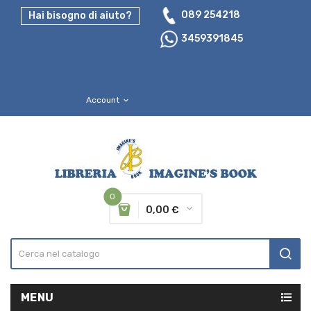
089 254218
Hai bisogno di aiuto?
3459391845
Account
expand_more
0
0,00 €
MENU