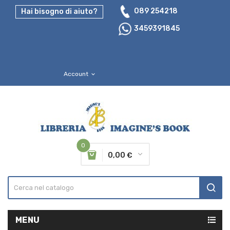
089 254218
Hai bisogno di aiuto?
3459391845
Account
expand_more
0
0,00 €
MENU