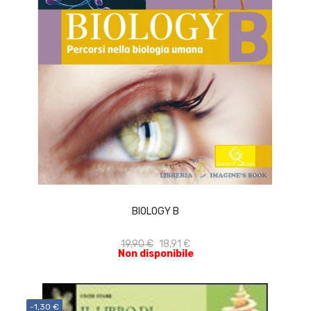
ACQUISTA
BIOLOGY B
19,90 €
18,91 €
Non disponibile
-1,30 €