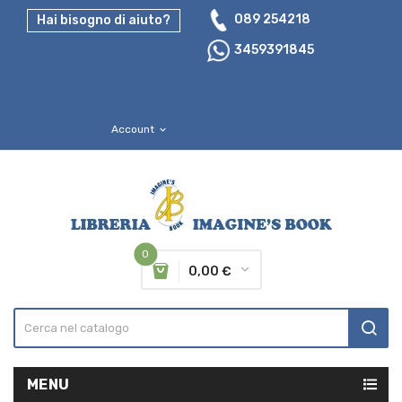
089 254218
Hai bisogno di aiuto?
3459391845
Account
expand_more
0
0,00 €
MENU