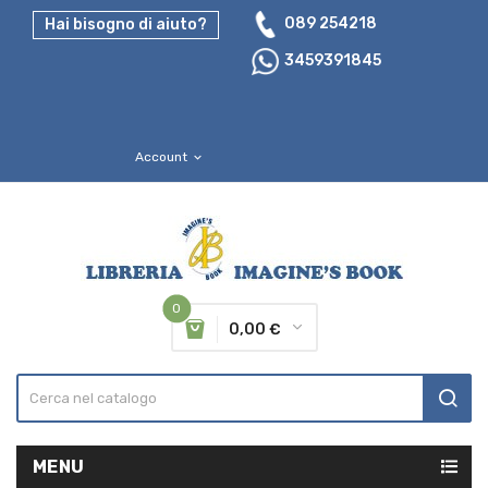
089 254218
Hai bisogno di aiuto?
3459391845
Account
expand_more
0
0,00 €
MENU