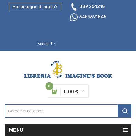
089 254218
Hai bisogno di aiuto?
3459391845
Account
expand_more
0
0,00 €
MENU