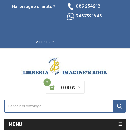
089 254218
Hai bisogno di aiuto?
3459391845
Account
expand_more
0
0,00 €
MENU