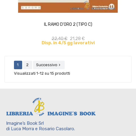
ACQUISTA
IL RAMO D'ORO 2 (TIPO C)
22,40 €
21,28 €
Disp. in 4/5 gg lavorativi
1
2
Successivo

Visualizzati 1-12 su 15 prodotti
Imagine’s Book Srl
di Luca Morra e Rosario Casolaro.