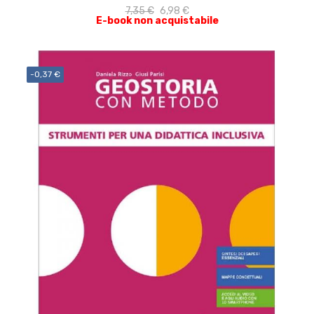
7,35 €
6,98 €
E-book non acquistabile
-0,37 €