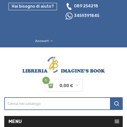
089 254218
Hai bisogno di aiuto?
3459391845
Account
expand_more
0
0,00 €
MENU