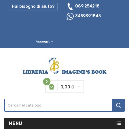
089 254218
Hai bisogno di aiuto?
3459391845
Account
expand_more
0
0,00 €
MENU