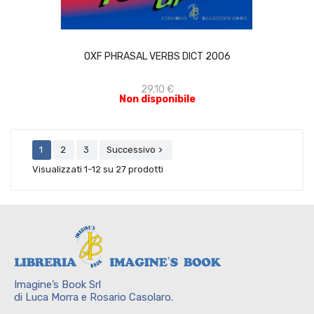
ACQUISTA
OXF PHRASAL VERBS DICT 2006
29,10 €
Non disponibile
1
2
3
Successivo

Visualizzati 1-12 su 27 prodotti
Imagine’s Book Srl
di Luca Morra e Rosario Casolaro.