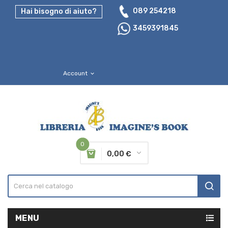
089 254218
Hai bisogno di aiuto?
3459391845
Account
expand_more
0
0,00 €
MENU