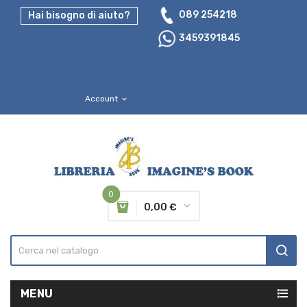
089 254218
Hai bisogno di aiuto?
3459391845
Account
expand_more
0
0,00 €
MENU