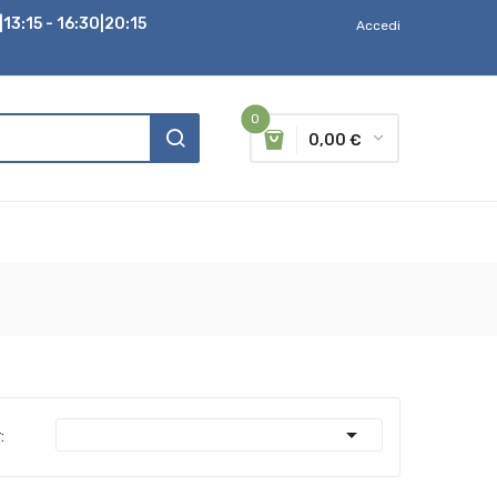
13:15 - 16:30|20:15
Accedi
0
0,00 €

: