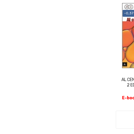
-0,37
AL CE
2 E
E-boo