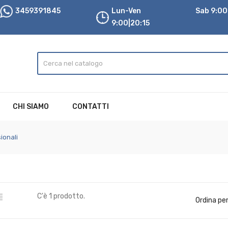
3459391845
Lun-Ven
Sab 9:00|
9:00|20:15
CHI SIAMO
CONTATTI
ionali

C'è 1 prodotto.
Ordina per