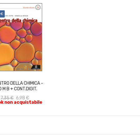
 €
ACQUISTA
NTRO DELLA CHIMICA -
D M B + CONT.DIGIT.
7,35 €
6,98 €
k non acquistabile